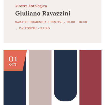
Mostra Antologica
Giuliano Ravazzini
SABATO, DOMENICA E FESTIVI / 10.00 - 18.00
.
CA' TOSCHI - BAISO
01
OTT