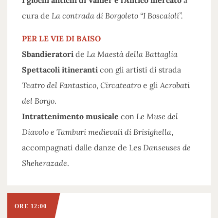
I giochi antichi di Vainer e l’Antico mercato
a
cura de
La contrada di Borgoleto “I Boscaioli”.
PER LE VIE DI BAISO
Sbandieratori
de
La Maestà della Battaglia
Spettacoli itineranti
con gli artisti di strada
Teatro del Fantastico
,
Circateatro
e gli
Acrobati
del Borgo
.
Intrattenimento musicale
con
Le Muse del
Diavolo e Tamburi medievali di Brisighella
,
accompagnati dalle danze de Les
Danseuses de
Sheherazade
.
ORE 12:00