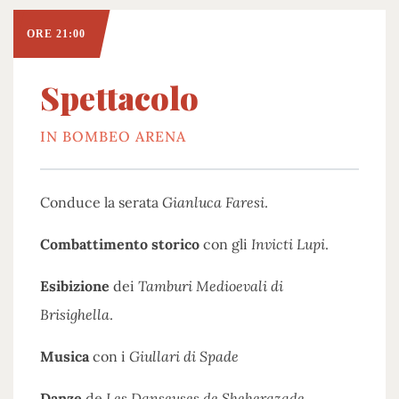
ORE 21:00
Spettacolo
IN BOMBEO ARENA
Conduce la serata
Gianluca Faresi
.
Combattimento storico
con gli
Invicti Lupi
.
Esibizione
dei
Tamburi Medioevali di
Brisighella
.
Musica
con i
Giullari di Spade
Danze
de
Les Danseuses de Sheherazade
.