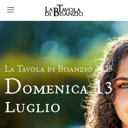
La Tavola di Bisanzio 2025
D
1
omenica
3
l
uglio