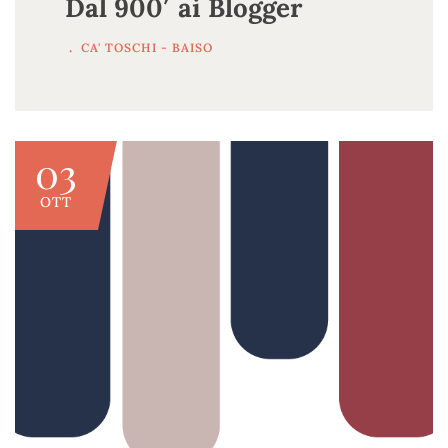
Dal 900′ ai Blogger
.
CA' TOSCHI - BAISO
03
OTT