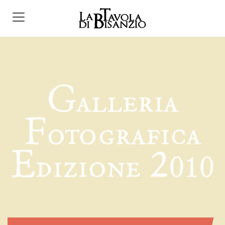
G
alleria
F
otografica
E
2
dizione
010