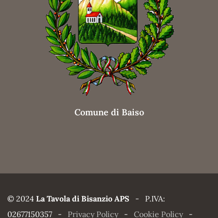
Comune di Baiso
© 2024
La Tavola di Bisanzio APS
- P.IVA:
02677150357 -
Privacy Policy
-
Cookie Policy
-